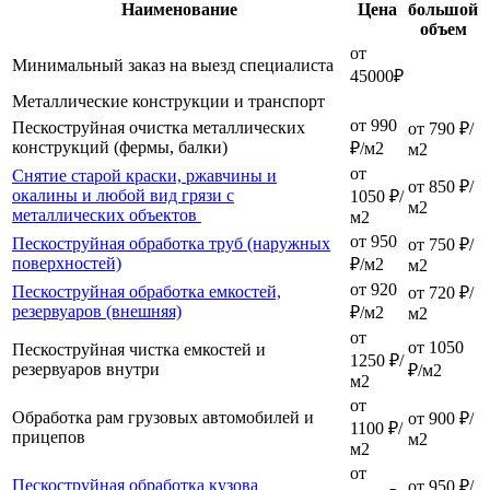
Наименование
Цена
большой
объем
от
Минимальный заказ на выезд специалиста
45000₽
Металлические конструкции и транспорт
от 990
Пескоструйная очистка металлических
от 790 ₽/
конструкций (фермы, балки)
₽/м2
м2
от
Снятие старой краски, ржавчины и
от 850 ₽/
окалины и любой вид грязи с
1050 ₽/
м2
металлических объектов
м2
от 950
Пескоструйная обработка труб (наружных
от 750 ₽/
поверхностей)
₽/м2
м2
от 920
Пескоструйная обработка емкостей,
от 720 ₽/
резервуаров (внешняя)
₽/м2
м2
от
от 1050
Пескоструйная чистка емкостей и
1250 ₽/
резервуаров внутри
₽/м2
м2
от
Обработка рам грузовых автомобилей и
от 900 ₽/
1100 ₽/
прицепов
м2
м2
от
Пескоструйная обработка кузова
от 950 ₽/