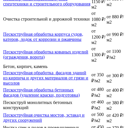
1150 ₽/
спецтехники и строительного оборудования
м2
м2
от
от 880 ₽/
Очистка строительной и дорожной техники
1080 ₽/
м2
м2
от
Пескоструйная обработка корпуса судов,
от 990 ₽/
1200 ₽/
катеров, лодок от коррозии и ржавчины
м2
м2
от
от 1100
Пескоструйная обработка кованых изделий
1300 ₽/
(ограждения, ворота)
₽/м2
м2
Бетон, кирпич, камень
Пескоструйная обработка фасадов зданий
от 350
от 300 ₽/
из кирпича и других материалов от грязи и
₽/м2
м2
высолов
от 480
Пескоструйная обработка бетонных
от 400 ₽/
фасадов (удаление краски, подготовка)
₽/м2
м2
от 460
Пескоструй монолитных бетонных
от 380 ₽/
конструкций
₽/м2
м2
от 500
Пескоструйная очистка мостов, эстакад и
от 420 ₽/
других сооружений
₽/м2
м2
от 450
Чистка стен и полов в промышленных
от 370 ₽/