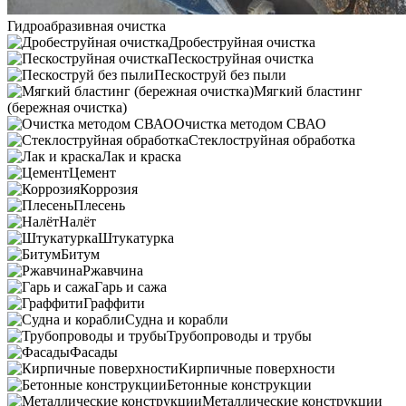
Гидроабразивная очистка
Дробеструйная очистка
Пескоструйная очистка
Пескоструй без пыли
Мягкий бластинг
(бережная очистка)
Очистка методом СВАО
Стеклоструйная обработка
Лак и краска
Цемент
Коррозия
Плесень
Налёт
Штукатурка
Битум
Ржавчина
Гарь и сажа
Граффити
Судна и корабли
Трубопроводы и трубы
Фасады
Кирпичные поверхности
Бетонные конструкции
Металлические конструкции