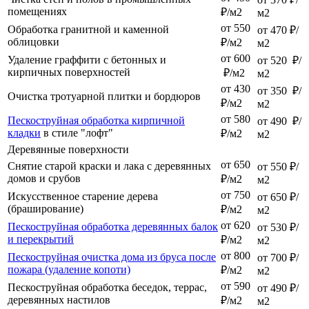
помещениях
₽/м2
м2
от 550
Обработка гранитной и каменной
от 470 ₽/
облицовки
₽/м2
м2
от 600
Удаление граффити с бетонных и
от 520 ₽/
кирпичных поверхностей
₽/м2
м2
от 430
от 350 ₽/
Очистка тротуарной плитки и бордюров
₽/м2
м2
от 580
Пескоструйная обработка кирпичной
от 490 ₽/
кладки
в стиле "лофт"
₽/м2
м2
Деревянные поверхности
от 650
Снятие старой краски и лака с деревянных
от 550 ₽/
домов и срубов
₽/м2
м2
от 750
Искусственное старение дерева
от 650 ₽/
(браширование)
₽/м2
м2
от 620
Пескоструйная обработка деревянных балок
от 530 ₽/
и перекрытий
₽/м2
м2
от 800
Пескоструйная очистка дома из бруса после
от 700 ₽/
пожара (удаление копоти)
₽/м2
м2
от 590
Пескоструйная обработка беседок, террас,
от 490 ₽/
деревянных настилов
₽/м2
м2