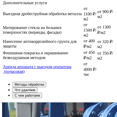
Дополнительные услуги
от
от 900 ₽/
Выездная дробеструйная обработка металла
1100 ₽/
м2
м2
от
от 1300
Матирование стекла на больших
1500 ₽/
поверхностях (веранды, фасады)
₽/м2
м2
от 400
Нанесение антикоррозийного грунта для
от 320 ₽/
защиты
₽/м2
м2
от 450
Финишная покраска и окрашивание
от 350 ₽/
безвоздушным методом
₽/м2
м2
от
Аренда аппарата с выездом оператора
4000 ₽/
(почасовая)
час
Методы обработки
Что удаляем
С чем работаем