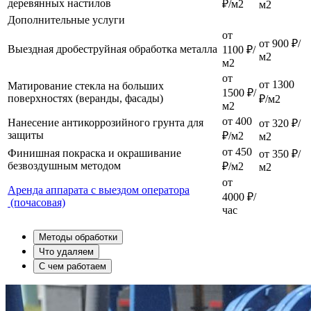
деревянных настилов
₽/м2
м2
Дополнительные услуги
от
от 900 ₽/
Выездная дробеструйная обработка металла
1100 ₽/
м2
м2
от
от 1300
Матирование стекла на больших
1500 ₽/
поверхностях (веранды, фасады)
₽/м2
м2
от 400
Нанесение антикоррозийного грунта для
от 320 ₽/
защиты
₽/м2
м2
от 450
Финишная покраска и окрашивание
от 350 ₽/
безвоздушным методом
₽/м2
м2
от
Аренда аппарата с выездом оператора
4000 ₽/
(почасовая)
час
Методы обработки
Что удаляем
С чем работаем