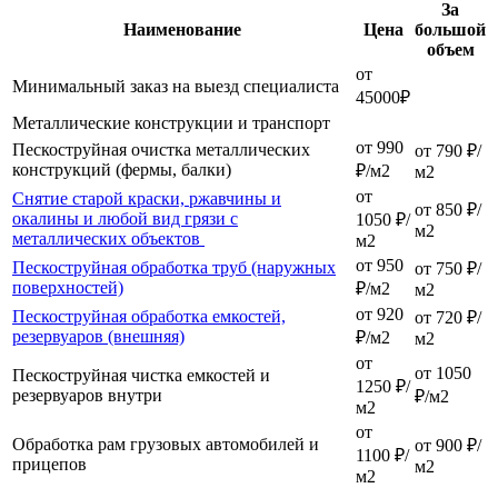
За
Наименование
Цена
большой
объем
от
Минимальный заказ на выезд специалиста
45000₽
Металлические конструкции и транспорт
от 990
Пескоструйная очистка металлических
от 790 ₽/
конструкций (фермы, балки)
₽/м2
м2
от
Снятие старой краски, ржавчины и
от 850 ₽/
окалины и любой вид грязи с
1050 ₽/
м2
металлических объектов
м2
от 950
Пескоструйная обработка труб (наружных
от 750 ₽/
поверхностей)
₽/м2
м2
от 920
Пескоструйная обработка емкостей,
от 720 ₽/
резервуаров (внешняя)
₽/м2
м2
от
от 1050
Пескоструйная чистка емкостей и
1250 ₽/
резервуаров внутри
₽/м2
м2
от
Обработка рам грузовых автомобилей и
от 900 ₽/
1100 ₽/
прицепов
м2
м2