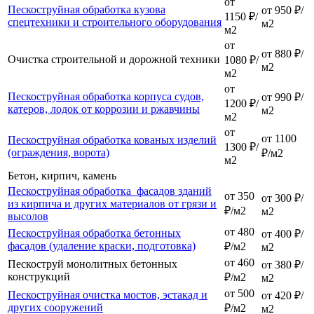
от
Пескоструйная обработка кузова
от 950 ₽/
1150 ₽/
спецтехники и строительного оборудования
м2
м2
от
от 880 ₽/
Очистка строительной и дорожной техники
1080 ₽/
м2
м2
от
Пескоструйная обработка корпуса судов,
от 990 ₽/
1200 ₽/
катеров, лодок от коррозии и ржавчины
м2
м2
от
от 1100
Пескоструйная обработка кованых изделий
1300 ₽/
(ограждения, ворота)
₽/м2
м2
Бетон, кирпич, камень
Пескоструйная обработка фасадов зданий
от 350
от 300 ₽/
из кирпича и других материалов от грязи и
₽/м2
м2
высолов
от 480
Пескоструйная обработка бетонных
от 400 ₽/
фасадов (удаление краски, подготовка)
₽/м2
м2
от 460
Пескоструй монолитных бетонных
от 380 ₽/
конструкций
₽/м2
м2
от 500
Пескоструйная очистка мостов, эстакад и
от 420 ₽/
других сооружений
₽/м2
м2