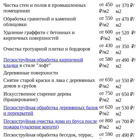
от 450
Чистка стен и полов в промышленных
от 370 ₽/
помещениях
₽/м2
м2
от 550
Обработка гранитной и каменной
от 470 ₽/
облицовки
₽/м2
м2
от 600
Удаление граффити с бетонных и
от 520 ₽/
кирпичных поверхностей
₽/м2
м2
от 430
от 350 ₽/
Очистка тротуарной плитки и бордюров
₽/м2
м2
от 580
Пескоструйная обработка кирпичной
от 490 ₽/
кладки
в стиле "лофт"
₽/м2
м2
Деревянные поверхности
от 650
Снятие старой краски и лака с деревянных
от 550 ₽/
домов и срубов
₽/м2
м2
от 750
Искусственное старение дерева
от 650 ₽/
(браширование)
₽/м2
м2
от 620
Пескоструйная обработка деревянных балок
от 530 ₽/
и перекрытий
₽/м2
м2
от 800
Пескоструйная очистка дома из бруса после
от 700 ₽/
пожара (удаление копоти)
₽/м2
м2
от 590
Пескоструйная обработка беседок, террас,
от 490 ₽/