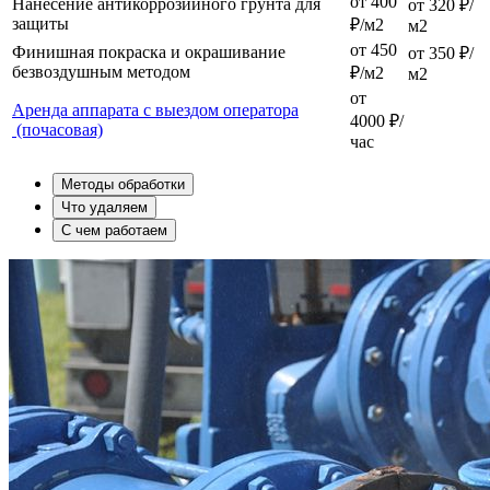
от 400
Нанесение антикоррозийного грунта для
от 320 ₽/
защиты
₽/м2
м2
от 450
Финишная покраска и окрашивание
от 350 ₽/
безвоздушным методом
₽/м2
м2
от
Аренда аппарата с выездом оператора
4000 ₽/
(почасовая)
час
Методы обработки
Что удаляем
С чем работаем