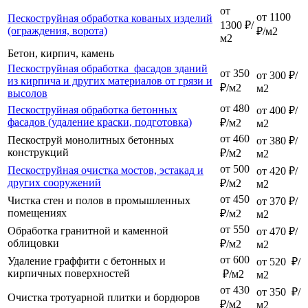
от
от 1100
Пескоструйная обработка кованых изделий
1300 ₽/
(ограждения, ворота)
₽/м2
м2
Бетон, кирпич, камень
Пескоструйная обработка фасадов зданий
от 350
от 300 ₽/
из кирпича и других материалов от грязи и
₽/м2
м2
высолов
от 480
Пескоструйная обработка бетонных
от 400 ₽/
фасадов (удаление краски, подготовка)
₽/м2
м2
от 460
Пескоструй монолитных бетонных
от 380 ₽/
конструкций
₽/м2
м2
от 500
Пескоструйная очистка мостов, эстакад и
от 420 ₽/
других сооружений
₽/м2
м2
от 450
Чистка стен и полов в промышленных
от 370 ₽/
помещениях
₽/м2
м2
от 550
Обработка гранитной и каменной
от 470 ₽/
облицовки
₽/м2
м2
от 600
Удаление граффити с бетонных и
от 520 ₽/
кирпичных поверхностей
₽/м2
м2
от 430
от 350 ₽/
Очистка тротуарной плитки и бордюров
₽/м2
м2