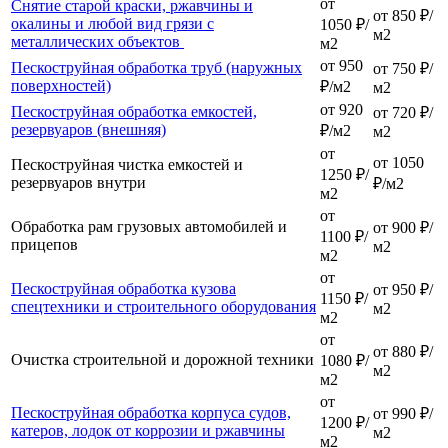
от
Снятие старой краски, ржавчины и
от 850 ₽/
окалины и любой вид грязи с
1050 ₽/
м2
металлических объектов
м2
от 950
Пескоструйная обработка труб (наружных
от 750 ₽/
поверхностей)
₽/м2
м2
от 920
Пескоструйная обработка емкостей,
от 720 ₽/
резервуаров (внешняя)
₽/м2
м2
от
от 1050
Пескоструйная чистка емкостей и
1250 ₽/
резервуаров внутри
₽/м2
м2
от
Обработка рам грузовых автомобилей и
от 900 ₽/
1100 ₽/
прицепов
м2
м2
от
Пескоструйная обработка кузова
от 950 ₽/
1150 ₽/
спецтехники и строительного оборудования
м2
м2
от
от 880 ₽/
Очистка строительной и дорожной техники
1080 ₽/
м2
м2
от
Пескоструйная обработка корпуса судов,
от 990 ₽/
1200 ₽/
катеров, лодок от коррозии и ржавчины
м2
м2