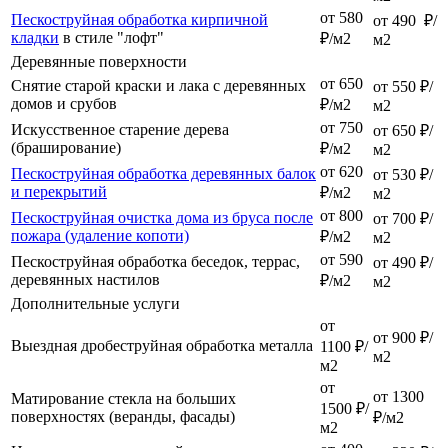
от 580
Пескоструйная обработка кирпичной
от 490 ₽/
кладки
в стиле "лофт"
₽/м2
м2
Деревянные поверхности
от 650
Снятие старой краски и лака с деревянных
от 550 ₽/
домов и срубов
₽/м2
м2
от 750
Искусственное старение дерева
от 650 ₽/
(браширование)
₽/м2
м2
от 620
Пескоструйная обработка деревянных балок
от 530 ₽/
и перекрытий
₽/м2
м2
от 800
Пескоструйная очистка дома из бруса после
от 700 ₽/
пожара (удаление копоти)
₽/м2
м2
от 590
Пескоструйная обработка беседок, террас,
от 490 ₽/
деревянных настилов
₽/м2
м2
Дополнительные услуги
от
от 900 ₽/
Выездная дробеструйная обработка металла
1100 ₽/
м2
м2
от
от 1300
Матирование стекла на больших
1500 ₽/
поверхностях (веранды, фасады)
₽/м2
м2