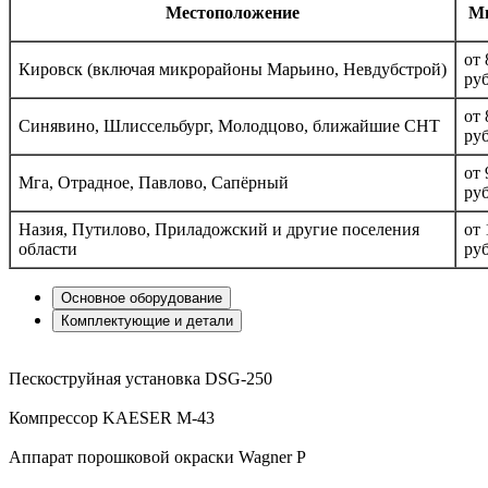
Местоположение
Ми
от 
Кировск (включая микрорайоны Марьино, Невдубстрой)
руб
от 
Синявино, Шлиссельбург, Молодцово, ближайшие СНТ
руб
от 
Мга, Отрадное, Павлово, Сапёрный
руб
Назия, Путилово, Приладожский и другие поселения
от 
области
руб
Основное
оборудование
Комплектующие
и детали
Пескоструйная установка DSG-250
Компрессор KAESER M-43
Аппарат порошковой окраски Wagner P