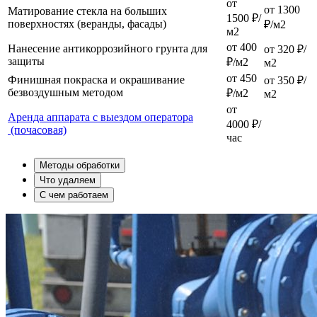
от
от 1300
Матирование стекла на больших
1500 ₽/
поверхностях (веранды, фасады)
₽/м2
м2
от 400
Нанесение антикоррозийного грунта для
от 320 ₽/
защиты
₽/м2
м2
от 450
Финишная покраска и окрашивание
от 350 ₽/
безвоздушным методом
₽/м2
м2
от
Аренда аппарата с выездом оператора
4000 ₽/
(почасовая)
час
Методы обработки
Что удаляем
С чем работаем