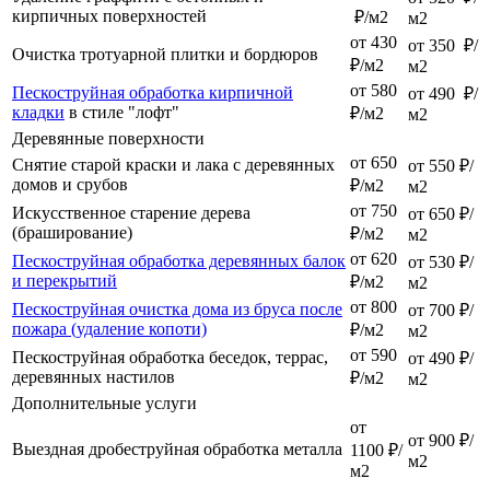
кирпичных поверхностей
₽/м2
м2
от 430
от 350 ₽/
Очистка тротуарной плитки и бордюров
₽/м2
м2
от 580
Пескоструйная обработка кирпичной
от 490 ₽/
кладки
в стиле "лофт"
₽/м2
м2
Деревянные поверхности
от 650
Снятие старой краски и лака с деревянных
от 550 ₽/
домов и срубов
₽/м2
м2
от 750
Искусственное старение дерева
от 650 ₽/
(браширование)
₽/м2
м2
от 620
Пескоструйная обработка деревянных балок
от 530 ₽/
и перекрытий
₽/м2
м2
от 800
Пескоструйная очистка дома из бруса после
от 700 ₽/
пожара (удаление копоти)
₽/м2
м2
от 590
Пескоструйная обработка беседок, террас,
от 490 ₽/
деревянных настилов
₽/м2
м2
Дополнительные услуги
от
от 900 ₽/
Выездная дробеструйная обработка металла
1100 ₽/
м2
м2