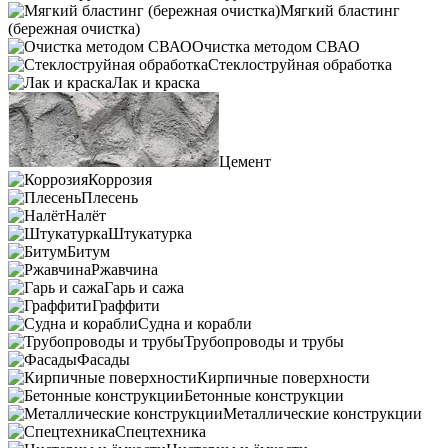
Мягкий бластинг
(бережная очистка)
Очистка методом СВАО
Стеклоструйная обработка
Лак и краска
Цемент
Коррозия
Плесень
Налёт
Штукатурка
Битум
Ржавчина
Гарь и сажа
Граффити
Судна и корабли
Трубопроводы и трубы
Фасады
Кирпичные поверхности
Бетонные конструкции
Металлические конструкции
Спецтехника