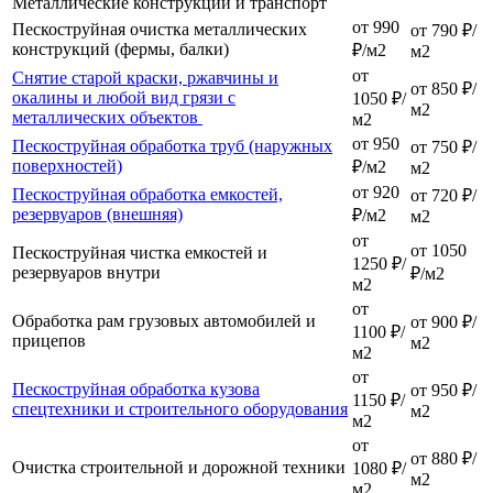
Металлические конструкции и транспорт
от 990
Пескоструйная очистка металлических
от 790 ₽/
конструкций (фермы, балки)
₽/м2
м2
от
Снятие старой краски, ржавчины и
от 850 ₽/
окалины и любой вид грязи с
1050 ₽/
м2
металлических объектов
м2
от 950
Пескоструйная обработка труб (наружных
от 750 ₽/
поверхностей)
₽/м2
м2
от 920
Пескоструйная обработка емкостей,
от 720 ₽/
резервуаров (внешняя)
₽/м2
м2
от
от 1050
Пескоструйная чистка емкостей и
1250 ₽/
резервуаров внутри
₽/м2
м2
от
Обработка рам грузовых автомобилей и
от 900 ₽/
1100 ₽/
прицепов
м2
м2
от
Пескоструйная обработка кузова
от 950 ₽/
1150 ₽/
спецтехники и строительного оборудования
м2
м2
от
от 880 ₽/
Очистка строительной и дорожной техники
1080 ₽/
м2
м2