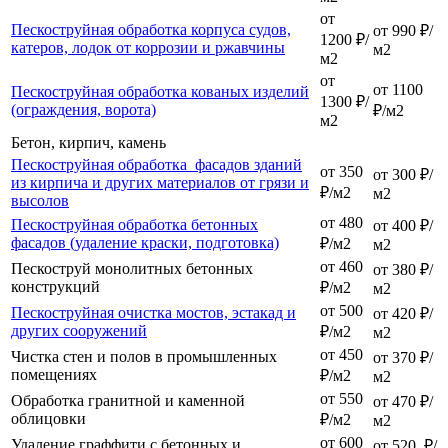
от
Пескоструйная обработка корпуса судов,
от 990 ₽/
1200 ₽/
катеров, лодок от коррозии и ржавчины
м2
м2
от
от 1100
Пескоструйная обработка кованых изделий
1300 ₽/
(ограждения, ворота)
₽/м2
м2
Бетон, кирпич, камень
Пескоструйная обработка фасадов зданий
от 350
от 300 ₽/
из кирпича и других материалов от грязи и
₽/м2
м2
высолов
от 480
Пескоструйная обработка бетонных
от 400 ₽/
фасадов (удаление краски, подготовка)
₽/м2
м2
от 460
Пескоструй монолитных бетонных
от 380 ₽/
конструкций
₽/м2
м2
от 500
Пескоструйная очистка мостов, эстакад и
от 420 ₽/
других сооружений
₽/м2
м2
от 450
Чистка стен и полов в промышленных
от 370 ₽/
помещениях
₽/м2
м2
от 550
Обработка гранитной и каменной
от 470 ₽/
облицовки
₽/м2
м2
от 600
Удаление граффити с бетонных и
от 520 ₽/