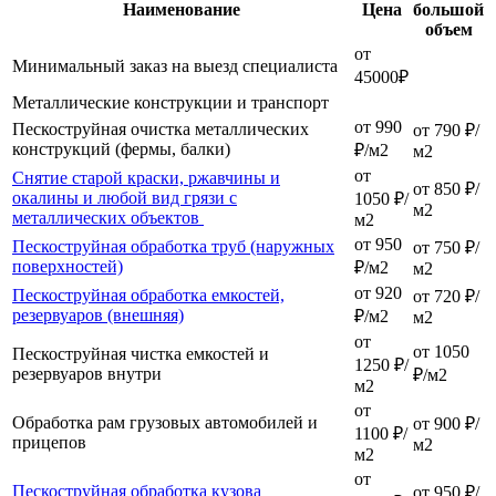
Наименование
Цена
большой
объем
от
Минимальный заказ на выезд специалиста
45000₽
Металлические конструкции и транспорт
от 990
Пескоструйная очистка металлических
от 790 ₽/
конструкций (фермы, балки)
₽/м2
м2
от
Снятие старой краски, ржавчины и
от 850 ₽/
окалины и любой вид грязи с
1050 ₽/
м2
металлических объектов
м2
от 950
Пескоструйная обработка труб (наружных
от 750 ₽/
поверхностей)
₽/м2
м2
от 920
Пескоструйная обработка емкостей,
от 720 ₽/
резервуаров (внешняя)
₽/м2
м2
от
от 1050
Пескоструйная чистка емкостей и
1250 ₽/
резервуаров внутри
₽/м2
м2
от
Обработка рам грузовых автомобилей и
от 900 ₽/
1100 ₽/
прицепов
м2
м2
от
Пескоструйная обработка кузова
от 950 ₽/