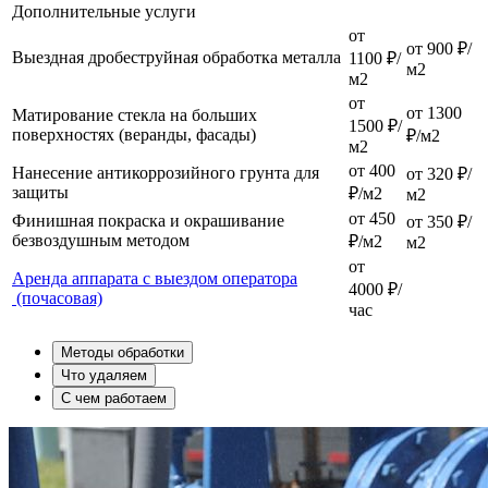
Дополнительные услуги
от
от 900 ₽/
Выездная дробеструйная обработка металла
1100 ₽/
м2
м2
от
от 1300
Матирование стекла на больших
1500 ₽/
поверхностях (веранды, фасады)
₽/м2
м2
от 400
Нанесение антикоррозийного грунта для
от 320 ₽/
защиты
₽/м2
м2
от 450
Финишная покраска и окрашивание
от 350 ₽/
безвоздушным методом
₽/м2
м2
от
Аренда аппарата с выездом оператора
4000 ₽/
(почасовая)
час
Методы обработки
Что удаляем
С чем работаем