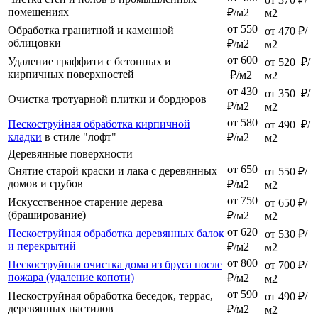
помещениях
₽/м2
м2
от 550
Обработка гранитной и каменной
от 470 ₽/
облицовки
₽/м2
м2
от 600
Удаление граффити с бетонных и
от 520 ₽/
кирпичных поверхностей
₽/м2
м2
от 430
от 350 ₽/
Очистка тротуарной плитки и бордюров
₽/м2
м2
от 580
Пескоструйная обработка кирпичной
от 490 ₽/
кладки
в стиле "лофт"
₽/м2
м2
Деревянные поверхности
от 650
Снятие старой краски и лака с деревянных
от 550 ₽/
домов и срубов
₽/м2
м2
от 750
Искусственное старение дерева
от 650 ₽/
(браширование)
₽/м2
м2
от 620
Пескоструйная обработка деревянных балок
от 530 ₽/
и перекрытий
₽/м2
м2
от 800
Пескоструйная очистка дома из бруса после
от 700 ₽/
пожара (удаление копоти)
₽/м2
м2
от 590
Пескоструйная обработка беседок, террас,
от 490 ₽/
деревянных настилов
₽/м2
м2